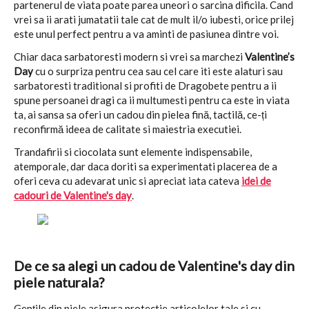
partenerul de viata poate parea uneori o sarcina dificila. Cand
vrei sa ii arati jumatatii tale cat de mult il/o iubesti, orice prilej
este unul perfect pentru a va aminti de pasiunea dintre voi.
Chiar daca sarbatoresti modern si vrei sa marchezi
Valentine’s
Day
cu o surpriza pentru cea sau cel care iti este alaturi sau
sarbatoresti traditional si profiti de Dragobete pentru a ii
spune persoanei dragi ca ii multumesti pentru ca este in viata
ta, ai sansa sa oferi un cadou din pielea fină, tactilă, ce-ți
reconfirmă ideea de calitate si maiestria executiei.
Trandafirii si ciocolata sunt elemente indispensabile,
atemporale, dar daca doriti sa experimentati placerea de a
oferi ceva cu adevarat unic si apreciat iata cateva
idei de
cadouri de Valentine's day
.
De ce sa alegi un cadou de Valentine's day din
piele naturala?
Gențile din piele asigura protectie articolelor tale si cu