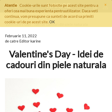
×
Atentie
Cookie-urile sunt folosite pe acest site pentru a
oferi cea mai buna experienta pentruutilizator. Daca veti
continua, vom presupune ca sunteti de acord sa primiti
Pagina start
/
Blog
/
Genti Dama
/
cookie-uri de pe acest site.
OK
Valentine's Day - Idei de cadouri din piele naturala
Februarie 11, 2022
de catre Editor karine
Valentine's Day - Idei de
cadouri din piele naturala