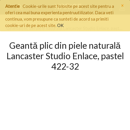
×
Atentie
Cookie-urile sunt folosite pe acest site pentru a
oferi cea mai buna experienta pentruutilizator. Daca veti
continua, vom presupune ca sunteti de acord sa primiti
Pagina start
/
GENTI DAMA
/
Genti plic
/
cookie-uri de pe acest site.
OK
Geantă plic din piele naturală Lancaster Studio Enlace, pastel 422-32
Geantă plic din piele naturală
Lancaster Studio Enlace, pastel
422-32