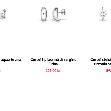
u topaz Eryma
Cercei tip lacrimă din argint
Cercei steluț
Orina
zirconiu n
ei
123,00
lei
89