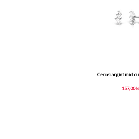
Cercei argint mici c
157,00
l