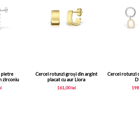
 pietre
Cercei rotunzi groși din argint
Cercei rotunzi c
n zirconiu
placat cu aur Liora
D
via
ei
161,00
lei
198