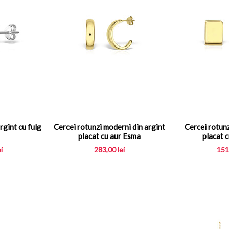
rgint cu fulg
Cercei rotunzi moderni din argint
Cercei rotunzi
placat cu aur Esma
placat c
ei
283,00
lei
151