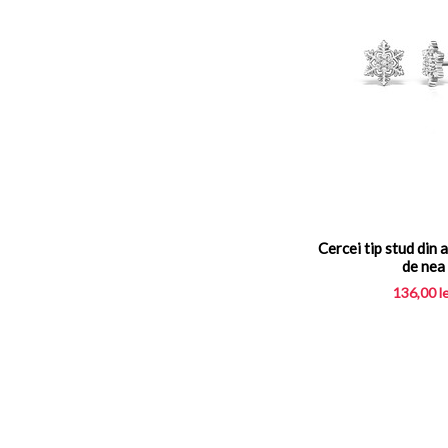
Cercei tip stud din a
de nea
136,00
l