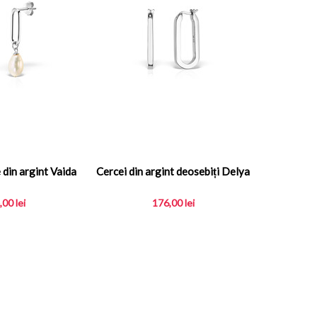
 din argint Vaida
Cercei din argint deosebiți Delya
,00
lei
176,00
lei