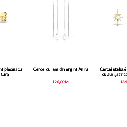
nt placați cu
Cercei cu lanț din argint Anira
Cercei steluță 
 Cira
cu aur și zirco
ei
126,00
lei
134