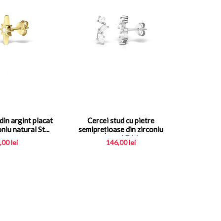
din argint placat
Cercei stud cu pietre
niu natural St...
semiprețioase din zirconiu
natural Edris
,00
lei
146,00
lei