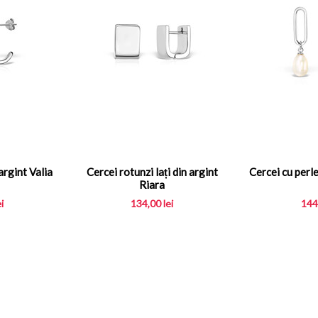
argint Valia
Cercei rotunzi lați din argint
Cercei cu perle
Riara
ei
134,00
lei
144