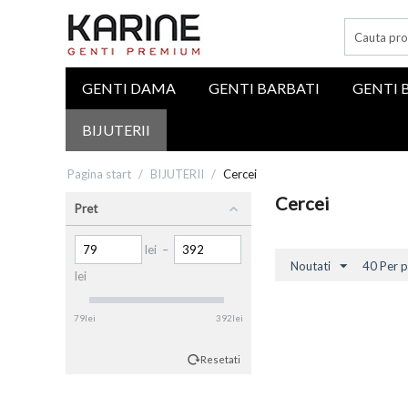
GENTI DAMA
GENTI BARBATI
GENTI 
BIJUTERII
Pagina start
/
BIJUTERII
/
Cercei
Cercei
Pret
lei
–
Noutati
40 Per p
lei
79
lei
392
lei
Resetati