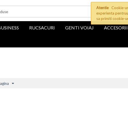
Atentie
Cookie-uri
experienta pentruu
sa primiti cookie-u
BUSINESS
RUCSACURI
GENTI VOIAJ
ACCESORII
agina