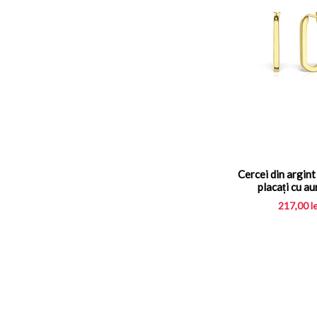
Cercei din argint
placați cu au
217,00
l