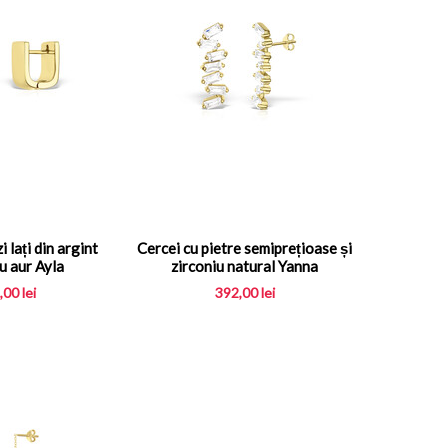
 lați din argint
Cercei cu pietre semiprețioase și
u aur Ayla
zirconiu natural Yanna
,00
lei
392,00
lei