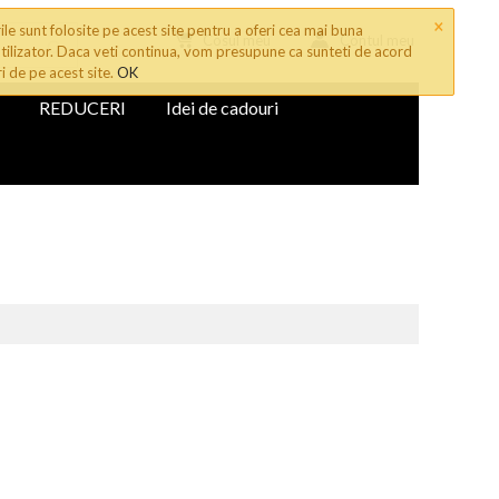
×
le sunt folosite pe acest site pentru a oferi cea mai buna
Cosul meu
Contul meu
tilizator. Daca veti continua, vom presupune ca sunteti de acord
ri de pe acest site.
OK
REDUCERI
Idei de cadouri