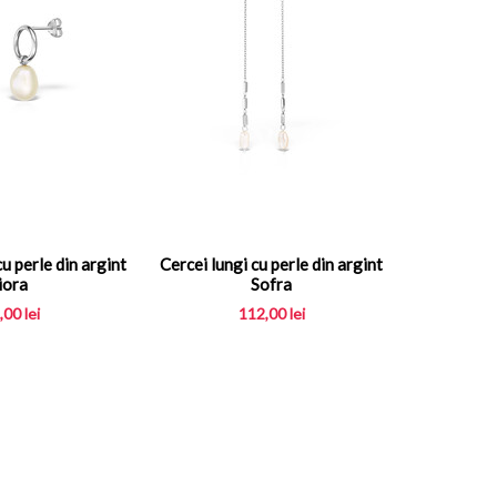
u perle din argint
Cercei lungi cu perle din argint
iora
Sofra
,00
lei
112,00
lei