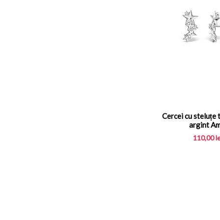
Cercei cu steluțe t
argint Am
110,00
l