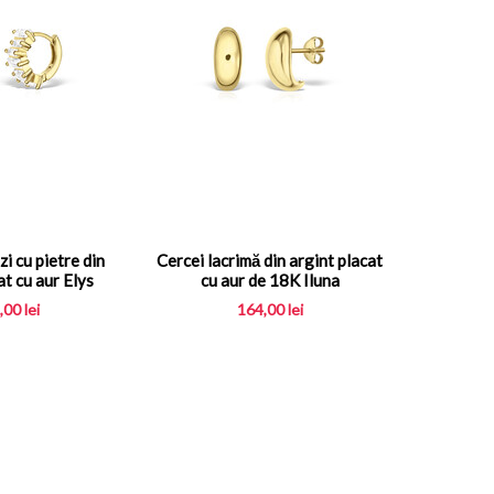
i cu pietre din
Cercei lacrimă din argint placat
at cu aur Elys
cu aur de 18K Iluna
,00
lei
164,00
lei