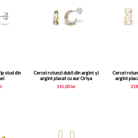
ip stud din
Cercei rotunzi dubli din argint și
Cercei rotunz
el
argint placat cu aur Oriya
argint plac
ei
141,00
lei
218