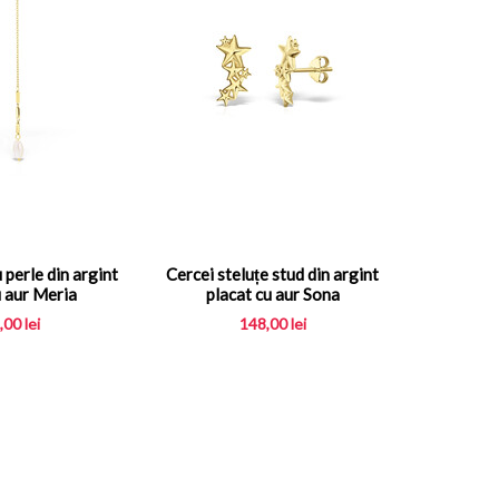
 perle din argint
Cercei steluțe stud din argint
u aur Meria
placat cu aur Sona
,00
lei
148,00
lei