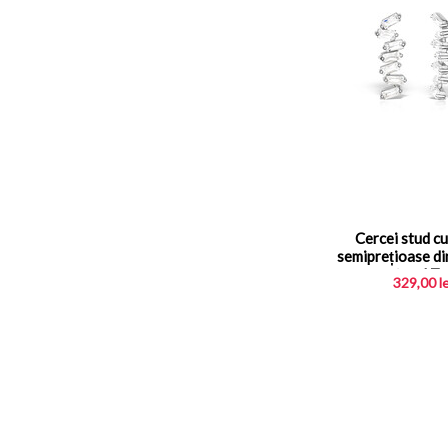
Cercei stud cu
semiprețioase di
natural Ze
329,00
l