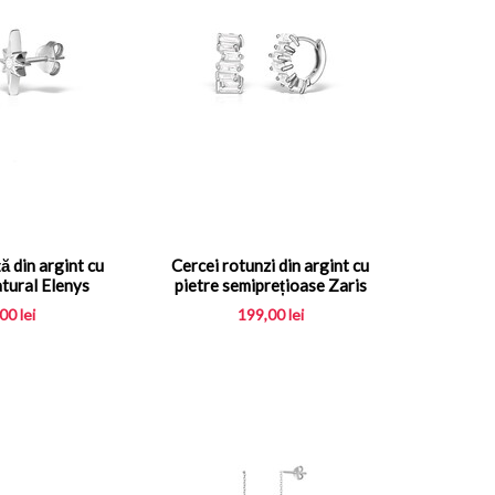
ă din argint cu
Cercei rotunzi din argint cu
atural Elenys
pietre semiprețioase Zaris
,00
lei
199,00
lei