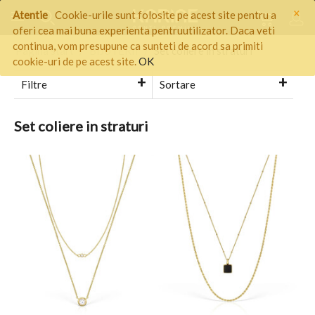
×
Atentie
Cookie-urile sunt folosite pe acest site pentru a
oferi cea mai buna experienta pentruutilizator. Daca veti
continua, vom presupune ca sunteti de acord sa primiti
Pagina start
/
BIJUTERII
/
Set coliere in straturi
cookie-uri de pe acest site.
OK
Filtre
Sortare
Set coliere in straturi