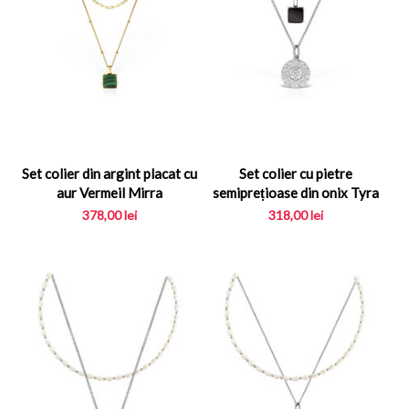
Set colier din argint placat cu
Set colier cu pietre
aur Vermeil Mirra
semiprețioase din onix Tyra
378,00
lei
318,00
lei