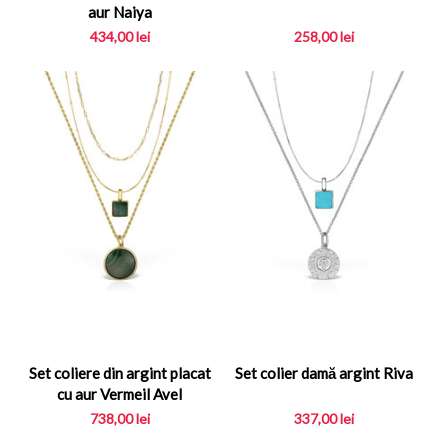
aur Naiya
434,00
lei
258,00
lei
Set coliere din argint placat
Set colier damă argint Riva
cu aur Vermeil Avel
738,00
lei
337,00
lei