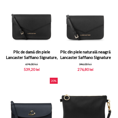
Plic de damă din piele
Plic din piele naturală neagră
Lancaster Saffiano Signature,
Lancaster Saffiano Signature
negru 527-08
52...
674,00
lei
346,00
lei
539,20
lei
276,80
lei
20%