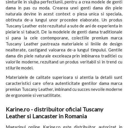
simturile in slujba perfectiunii, pentru a crea modele de genti
dama in pas cu moda. Crearea unei genti dama din piele
naturala devine in acest context o piesa unica si speciala,
obtinuta de-a lungul unor procedee elaborate. Un produs
Tuscany Leather este rezultatul a sute de ani de experienta in
pielarie si tabacit. De la modelele de genti dama traditionale
si pana la cele contemporane, colectiile premium marca
Tuscany Leather pastreaza materialele si liniile de design
nealterate, castigand valoarea de-a lungul timpului. Gentile
dama din piele naturale exceleaza prin imbinarea traditiei cu
valorile moderne, rezultand un produs veritabil si in trend cu
stilurile modei.
Materialele de calitate superioara si atentia la detalii sunt
caracteristici care ofera autenticitate gentilor dama marca
premiun Tuscany Leather, imbinand cu succes nevoile moderne
de ergonomie si versatilitate.
Karine.ro - distribuitor oficial Tuscany
Leather si Lancaster in Romania
Magazinul online Karine.ro este distribuitor autorizat in