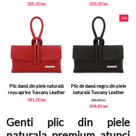
Bag ...
Soft
305,00
lei
305,00
lei
20%
Plic damă din piele naturală
Plic de damă negru din piele
roșu aprins Tuscany Leather
naturală Tuscany Leather
381,00
lei
381,00
lei
304,80
lei
Genti plic din piele
naturala premium atunci