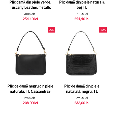
Plic damă din piele verde,
Plic damă din piele naturală
Tuscany Leather, metalic
bej TL
318,00
lei
318,00
lei
254,40
lei
254,40
lei
20%
20%
Plic de damă negru din piele
Plic de damă din piele
naturală, TL CassandraS
naturală, negru, TL
CassandraS
260,00
lei
295,00
lei
208,00
lei
236,00
lei