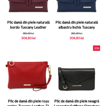
Plic damă din piele naturală
Plic damă din piele naturală
bordo Tuscany Leather
albastru închis Tuscany
Leather
381,00
lei
381,00
lei
304,80
lei
304,80
lei
20%
Plic de damă din piele roșu
Plic de damă din piele neagră