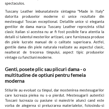
spectaculos.
Tuscany Leather imbunatateste sintagma "Made in Italy"
datorita produselor moderne si unice rezultate din
mestesugul Toscan exceptional. Detaliile unice si eleganta
gentilor de dama marca Tuscany Leather reprezinta stilul
clasic italian si acestea nu ar fi fost posibile fara atentia la
detalii si talentul mesterilor artizani, care furnizeaza produse
din piele lucrate manual de o calitate superioara. Astfel,
gentile dama din piele naturala realizate au aspectul clasic,
nealterat de trecerea timpului, aspect tipic produselor
vintage cu functiuni moderne.
Genti, posete plic sau plicuri dama - o
multitudine de optiuni pentru femeia
moderna
Stilurile au evoluat cu timpul, dar mostenirea mestesugarilor
care lucreaza pielea nu s-a pierdut. Mestesugarii autentici
Toscani lucreaza cu pasiune si maiestrie atunci cand este
vorba de alegerea si prelucrarea materialelor, folosindu-si