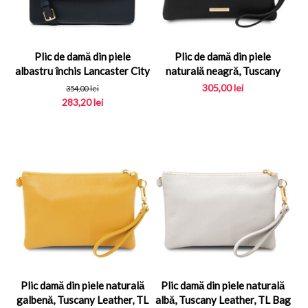
Plic de damă din piele
Plic de damă din piele
albastru închis Lancaster City
naturală neagră, Tuscany
Philos 5...
Leather, TL Ba...
305,00
lei
354,00
lei
283,20
lei
Plic damă din piele naturală
Plic damă din piele naturală
galbenă, Tuscany Leather, TL
albă, Tuscany Leather, TL Bag