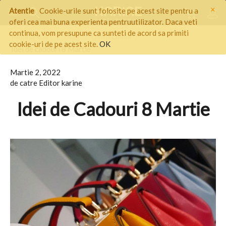
×
Atentie
Cookie-urile sunt folosite pe acest site pentru a
oferi cea mai buna experienta pentruutilizator. Daca veti
continua, vom presupune ca sunteti de acord sa primiti
Pagina start
/
Blog
/
Genti Dama
/
cookie-uri de pe acest site.
OK
Idei de cadouri 8 Martie
Martie 2, 2022
de catre Editor karine
Idei de Cadouri 8 Martie