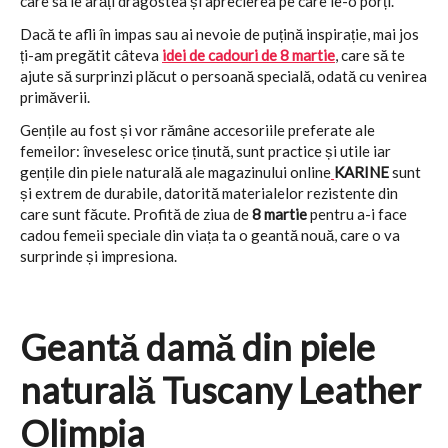
care să le arăți dragostea și aprecierea pe care le-o porți.
Dacă te afli în impas sau ai nevoie de puțină inspirație, mai jos
ți-am pregătit câteva
idei de cadouri de 8 martie
, care să te
ajute să surprinzi plăcut o persoană specială, odată cu venirea
primăverii.
Gențile au fost și vor rămâne accesoriile preferate ale
femeilor: înveselesc orice ținută, sunt practice și utile iar
gențile din piele naturală ale magazinului online
KARINE
sunt
și extrem de durabile, datorită materialelor rezistente din
care sunt făcute. Profită de ziua de
8 martie
pentru a-i face
cadou femeii speciale din viața ta o geantă nouă, care o va
surprinde și impresiona.
Geantă damă din piele
naturală Tuscany Leather
Olimpia