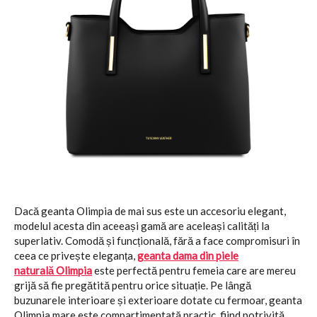
Dacă geanta Olimpia de mai sus este un accesoriu elegant,
modelul acesta din aceeași gamă are aceleași calități la
superlativ. Comodă și funcțională, fără a face compromisuri în
ceea ce privește eleganța,
geanta dama din piele
naturală Olimpia
este perfectă pentru femeia care are mereu
grijă să fie pregătită pentru orice situație. Pe lângă
buzunarele interioare și exterioare dotate cu fermoar, geanta
Olimpia mare este compartimentată practic, fiind potrivită