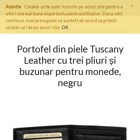
×
Atentie
Cookie-urile sunt folosite pe acest site pentru a
oferi cea mai buna experienta pentruutilizator. Daca veti
continua, vom presupune ca sunteti de acord sa primiti
Pagina start
/
ACCESORII
/
Portofele barbatesti
/
cookie-uri de pe acest site.
OK
Portofel din piele Tuscany Leather cu trei pliuri și buzunar pentru monede, negru
Portofel din piele Tuscany
Leather cu trei pliuri și
buzunar pentru monede,
negru