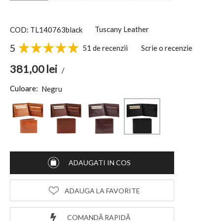
Tuscany Leather
COD: TL140763black
5
51 de recenzii
Scrie o recenzie
381,00
lei
/
Culoare:
Negru
ADAUGATI IN COS
ADAUGA LA FAVORITE
COMANDĂ RAPIDĂ