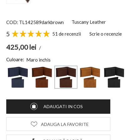
Tuscany Leather
COD: TL142589darkbrown
5
51 de recenzii
Scrie o recenzie
425,00
lei
/
Culoare:
Maro inchis
ADAUGATI IN COS
ADAUGA LA FAVORITE