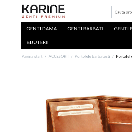
GENTI DAMA
GENTI BARBATI
GENTI 
BIJUTERII
Pagina start
/
ACCESORII
/
Portofele barbatesti
/
Portofel 