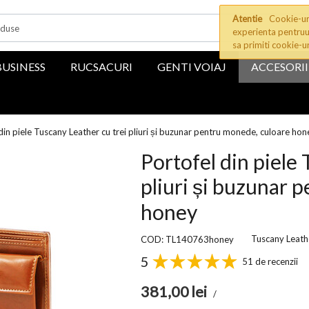
Atentie
Cookie-uri
experienta pentruu
sa primiti cookie-u
BUSINESS
RUCSACURI
GENTI VOIAJ
ACCESORII
din piele Tuscany Leather cu trei pliuri și buzunar pentru monede, culoare hon
Portofel din piele 
pliuri și buzunar 
honey
Tuscany Leath
COD: TL140763honey
5
51 de recenzii
381,00
lei
/