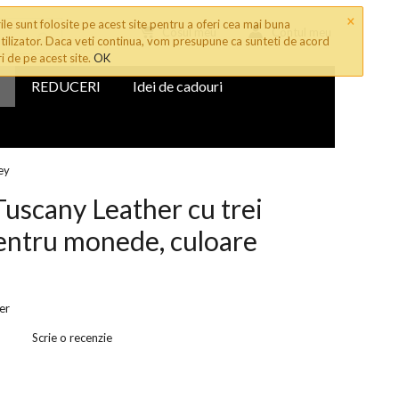
×
le sunt folosite pe acest site pentru a oferi cea mai buna
Cosul meu
Contul meu
tilizator. Daca veti continua, vom presupune ca sunteti de acord
ri de pe acest site.
OK
REDUCERI
Idei de cadouri
ey
Tuscany Leather cu trei
pentru monede, culoare
er
Scrie o recenzie