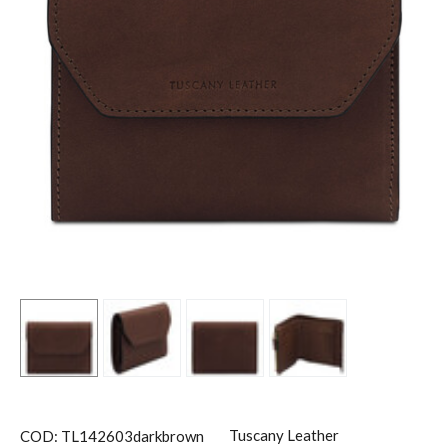
Tuscany Leather
COD: TL142603darkbrown