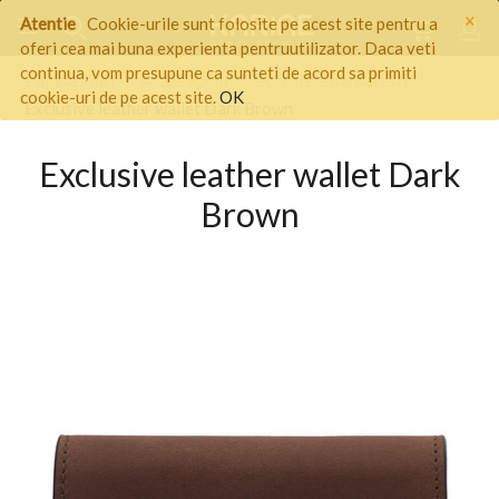
×
Atentie
Cookie-urile sunt folosite pe acest site pentru a
oferi cea mai buna experienta pentruutilizator. Daca veti
continua, vom presupune ca sunteti de acord sa primiti
Pagina start
/
ACCESORII
/
Portofele barbatesti
/
cookie-uri de pe acest site.
OK
Exclusive leather wallet Dark Brown
Exclusive leather wallet Dark
Brown