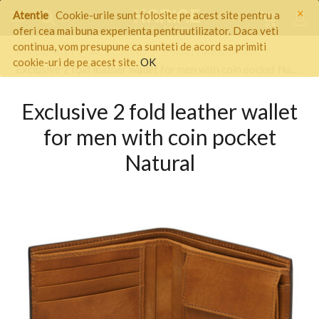
×
Atentie
Cookie-urile sunt folosite pe acest site pentru a
oferi cea mai buna experienta pentruutilizator. Daca veti
continua, vom presupune ca sunteti de acord sa primiti
Pagina start
/
ACCESORII
/
Portofele barbatesti
/
cookie-uri de pe acest site.
OK
Exclusive 2 fold leather wallet for men with coin pocket Natural
Exclusive 2 fold leather wallet
for men with coin pocket
Natural