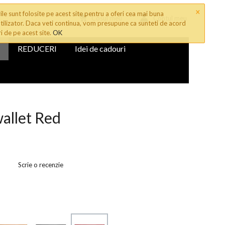
×
le sunt folosite pe acest site pentru a oferi cea mai buna
Cosul meu
Contul meu
tilizator. Daca veti continua, vom presupune ca sunteti de acord
ri de pe acest site.
OK
REDUCERI
Idei de cadouri
wallet Red
Scrie o recenzie