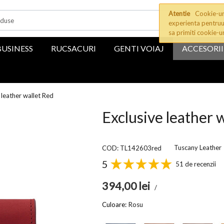
Atentie
Cookie-uri
experienta pentruu
sa primiti cookie-u
BUSINESS
RUCSACURI
GENTI VOIAJ
ACCESORII
 leather wallet Red
Exclusive leather 
Tuscany Leather
COD: TL142603red
5
51 de recenzii
394,00
lei
/
Culoare:
Rosu