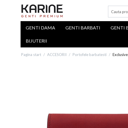
GENTI DAMA
GENTI BARBATI
GENTI 
BIJUTERII
Pagina start
/
ACCESORII
/
Portofele barbatesti
/
Exclusive