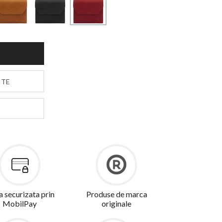
S
ITE
a securizata prin
Produse de marca
MobilPay
originale