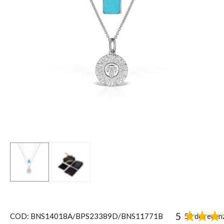
5
51 de recenz
COD: BNS14018A/BPS23389D/BNS11771B