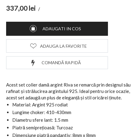
337,00
lei
/
ADAUGATI IN COS
ADAUGA LA FAVORITE
COMANDĂ RAPIDĂ
Acest set colier damă argint Riva se remarcă prin designul său
rafinat și strălucirea argintului 925. Ideal pentru orice ocazie,
acest set adaugă un plus de eleganță și stil oricărei ținute.
Material: Argint 925 rodiat
Lungime choker: 410-430mm
Diametru sfere lant: 1.5 mm
Piatră semiprețioasă: Turcoaz
Dimensiune piatră pandantiv: 8mm x 8mm