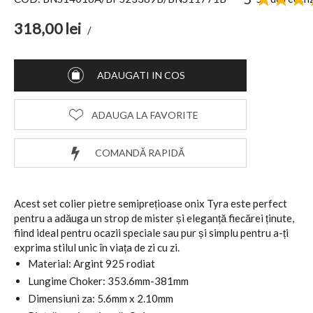
318,00
lei
/
ADAUGATI IN COS
ADAUGA LA FAVORITE
COMANDĂ RAPIDĂ
Acest set colier pietre semiprețioase onix Tyra este perfect
pentru a adăuga un strop de mister și eleganță fiecărei ținute,
fiind ideal pentru ocazii speciale sau pur și simplu pentru a-ți
exprima stilul unic în viața de zi cu zi.
Material: Argint 925 rodiat
Lungime Choker: 353.6mm-381mm
Dimensiuni za: 5.6mm x 2.10mm