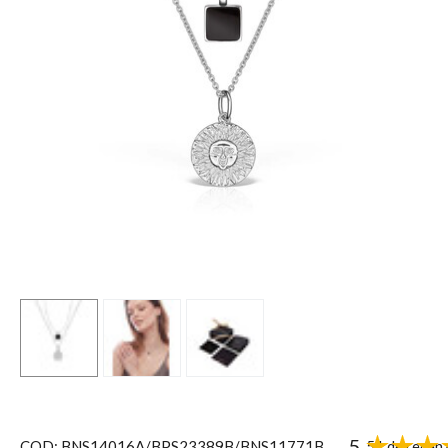
5
51 de recenz
COD: BNS14016A/BPS23389B/BNS11771B