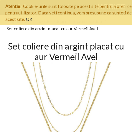
Atentie
Cookie-urile sunt folosite pe acest site pentru a oferi c
pentruutilizator. Daca veti continua, vom presupune ca sunteti de 
acest site.
OK
Pagina start
/
Idei de cadouri
/
Bijuterii Cadou
/
Set coliere din argint placat cu aur Vermeil Avel
Set coliere din argint placat cu
aur Vermeil Avel