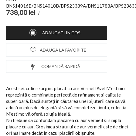
BNS14016B/BNS14018B/BPS23389A/BNS11788A/BPS2363
738,00
lei
/
ADAUGATI IN COS
ADAUGA LA FAVORITE
COMANDĂ RAPIDĂ
Acest set coliere argint placat cu aur Vermeil Avel M’estimo
reprezintă o combinație perfectă de rafinament și calitate
superioară. Dacă sunteți în căutarea unei bijuterii care să vă
aducă un plus de eleganță și să vă completeze ținuta, colecția
M’estimo vă oferă soluția ideală.
Nu trebuie să confundăm placarea cu aur vermeil și simpla
placare cu aur. Grosimea stratului de aur vermeil este de cinci
ori mai mare decât în cazul placării obișnuite.