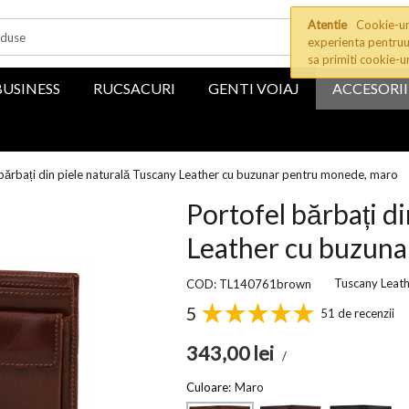
Atentie
Cookie-uri
experienta pentruu
sa primiti cookie-u
BUSINESS
RUCSACURI
GENTI VOIAJ
ACCESORII
bărbați din piele naturală Tuscany Leather cu buzunar pentru monede, maro
Portofel bărbați d
Leather cu buzuna
Tuscany Leat
COD: TL140761brown
5
51 de recenzii
343,00
lei
/
Culoare:
Maro