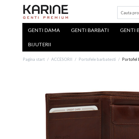
GENTI DAMA
GENTI BARBATI
GENTI 
BIJUTERII
Pagina start
/
ACCESORII
/
Portofele barbatesti
/
Portofel 