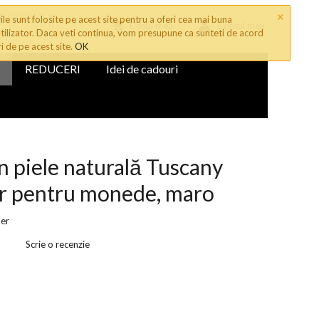
×
le sunt folosite pe acest site pentru a oferi cea mai buna
Cosul meu
Contul meu
tilizator. Daca veti continua, vom presupune ca sunteti de acord
ri de pe acest site.
OK
REDUCERI
Idei de cadouri
in piele naturală Tuscany
r pentru monede, maro
her
Scrie o recenzie