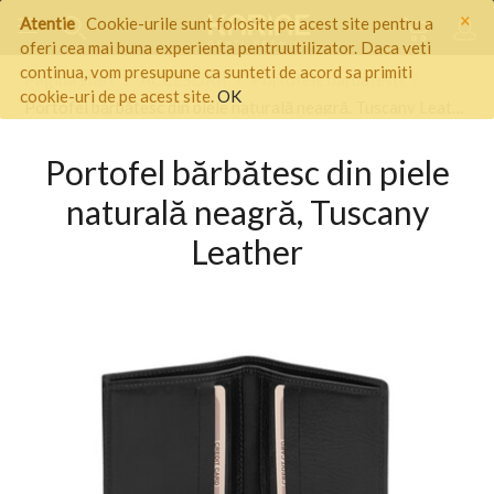
×
Atentie
Cookie-urile sunt folosite pe acest site pentru a
oferi cea mai buna experienta pentruutilizator. Daca veti
continua, vom presupune ca sunteti de acord sa primiti
Pagina start
/
ACCESORII
/
Portofele barbatesti
/
cookie-uri de pe acest site.
OK
Portofel bărbătesc din piele naturală neagră, Tuscany Leather
Portofel bărbătesc din piele
naturală neagră, Tuscany
Leather