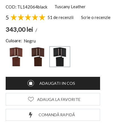
Tuscany Leather
COD: TL142064black
5
51 de recenzii
Scrie o recenzie
343,00
lei
/
Culoare:
Negru
ADAUGATI IN COS
ADAUGA LA FAVORITE
COMANDĂ RAPIDĂ