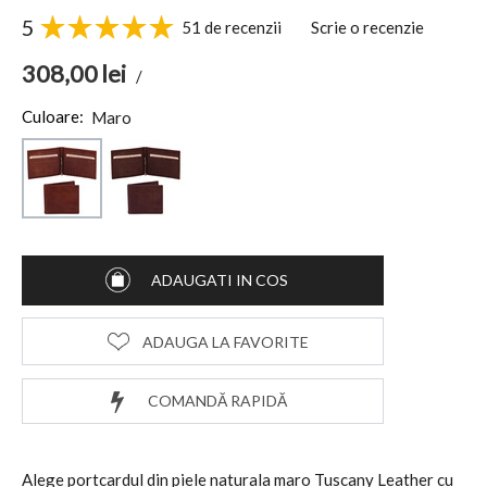
5
51 de recenzii
Scrie o recenzie
308,00
lei
/
Culoare:
Maro
ADAUGATI IN COS
ADAUGA LA FAVORITE
COMANDĂ RAPIDĂ
Alege portcardul din piele naturala maro Tuscany Leather cu