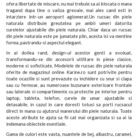
ofera libertate de miscare, nu mai trebuie sa ai blocata o mana
tragand dupa tine o valiza greoaie, mai ales cand esti in
intarziere intr-un aeroport aglomerat.Un rucsac din piele
naturala distribuie greutatea pe ambii umeri datorita
curelelor ajustabile din piele naturala. Chiar daca un rucsac
din piele naturala este pe jumatate plin, acesta isi va mentine
forma, pastrandu-si aspectul elegant.
In al doilea rand, design-ul acestor genti a evoluat,
transformandu-se din accesorii utilitare in piese clasice,
moderne si sofisticate. Modelele de rucsac din piele naturala
oferite de magazinul online Karine.ro sunt potrivite pentru
toate ocaziile si sunt prevazute cu inchidere cu snur si clapa
sau cu fermoar, au numeroase buzunare exterioare frontale
sau laterale si compartimente cu protectie pe interior pentru
laptop, tableta, telefon, curele de umar ajustabile si
detasabile, in cazul in care doresti totusi sa porti rucsacul
direct in mana cu ajutorul manerului din piele naturala. Toate
aceste atribute te ajuta sa fii cat mai organizata si sa ai la
indemana obiectele esentiale.
Gama de culori este vasta, nuantele de bej, albastru, caramel,