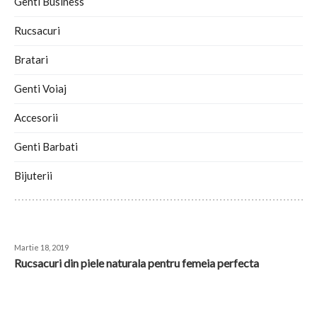
Genti Business
Rucsacuri
Bratari
Genti Voiaj
Accesorii
Genti Barbati
Bijuterii
READ THE PREVIOUS BLOG POST
Martie 18, 2019
​Rucsacuri din piele naturala pentru femeia perfecta
READ THE NEXT BLOG POST