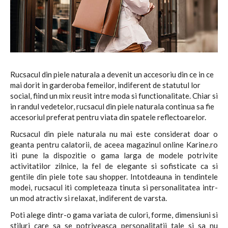
Rucsacul din piele naturala a devenit un accesoriu din ce in ce
mai dorit in garderoba femeilor, indiferent de statutul lor
social, fiind un mix reusit intre moda si functionalitate. Chiar si
in randul vedetelor, rucsacul din piele naturala continua sa fie
accesoriul preferat pentru viata din spatele reflectoarelor.
Rucsacul din piele naturala nu mai este considerat doar o
geanta pentru calatorii, de aceea magazinul online Karine.ro
iti pune la dispozitie o gama larga de modele potrivite
activitatilor zilnice, la fel de elegante si sofisticate ca si
gentile din piele tote sau shopper. Intotdeauna in tendintele
modei, rucsacul iti completeaza tinuta si personalitatea intr-
un mod atractiv si relaxat, indiferent de varsta.
Poti alege dintr-o gama variata de culori, forme, dimensiuni si
stiluri care sa se potriveasca personalitatii tale si sa nu