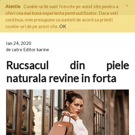
×
Atentie
Cookie-urile sunt folosite pe acest site pentru a
oferi cea mai buna experienta pentruutilizator. Daca veti
continua, vom presupune ca sunteti de acord sa primiti
Pagina start
/
Blog
/
Rucsacuri
/
cookie-uri de pe acest site.
OK
Rucsacul din piele naturala revine in forta
Ian 24, 2020
de catre Editor karine
Rucsacul din piele
naturala revine in forta