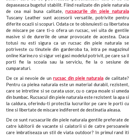
depaseasca bugetul stabilit. Fiind realizate din piele naturala
de cea mai buna calitate,
rucsacurile din piele naturala
Tuscany Leather sunt accesorii versatile, potrivite pentru
diferite ocazii si scopuri. Odata ce te obisnuiesti cu libertatea
de miscare pe care ti-o ofera un rucsac, vei uita de gentile
masive si de durerile de umar provocate de acestea. Daca
totusi nu esti sigura ca un rucsac din piele naturala se
potriveste cu tinutele din garderoba ta, intra pe magazinul
online Karine.ro si sigur vei gasi modelul potrivit, pe care sa il
porti fie la scoala sau la serviciu, fie la o sesiune de
cumparaturi.
De ce ai nevoie de un
rucsac din piele naturala
de calitate?
Pentru ca pielea naturala este un material durabil, rezistent,
care se intretine si se curata usor, cu o carpa moale si umeda
din bumbac. Rucsacul din piele naturala este rezistent la apa si
la caldura, oferindu-ti protectia lucrurilor pe care le porti cu
tine si libertate de miscare indiferent de destinatia aleasa.
De ce sunt rucsacurile din piele naturala gentile preferate de
catre iubitorii de vacante si calatorii si de catre persoanele
care imbratiseaza un stil de viata outdoor? In primul rand iti