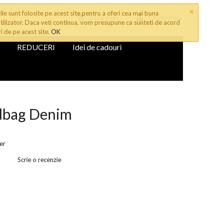
×
le sunt folosite pe acest site pentru a oferi cea mai buna
Cosul meu
Contul meu
tilizator. Daca veti continua, vom presupune ca sunteti de acord
ri de pe acest site.
OK
REDUCERI
Idei de cadouri
dbag Denim
er
Scrie o recenzie