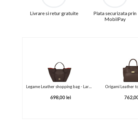
Livrare si retur gratuite
Plata securizata prin
MobilPay
Legame Leather shopping bag - Large size Chocolate
Origami Leather t
698,00
lei
762,0