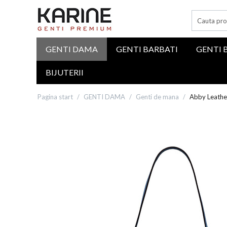
GENTI DAMA
GENTI BARBATI
GENTI 
BIJUTERII
Pagina start
/
GENTI DAMA
/
Genti de mana
/
Abby Leathe