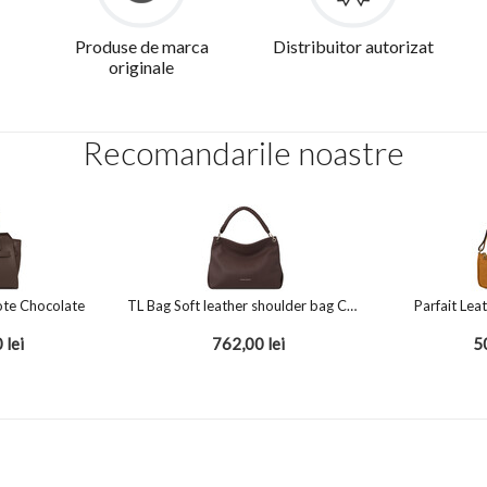
Produse de marca
Distribuitor autorizat
originale
Recomandarile noastre
ote Chocolate
TL Bag Soft leather shoulder bag Chocolate
Parfait Lea
0
lei
762,00
lei
5