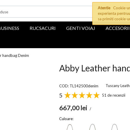
Atentie
Cookie-uri
experienta pentruu
sa primiti cookie-u
BUSINESS
RUCSACURI
GENTI VOIAJ
ACCESORII
r handbag Denim
Abby Leather han
Tuscany Leath
COD: TL142500denim
5
51 de recenzii
667,00
lei
/
Culoare: