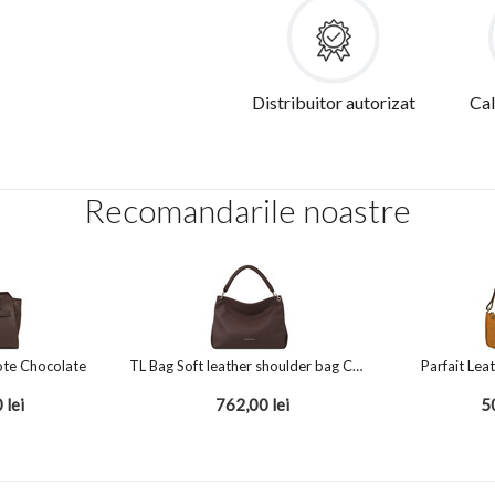
Distribuitor autorizat
Cal
Recomandarile noastre
ote Chocolate
TL Bag Soft leather shoulder bag Chocolate
Parfait Lea
0
lei
762,00
lei
5