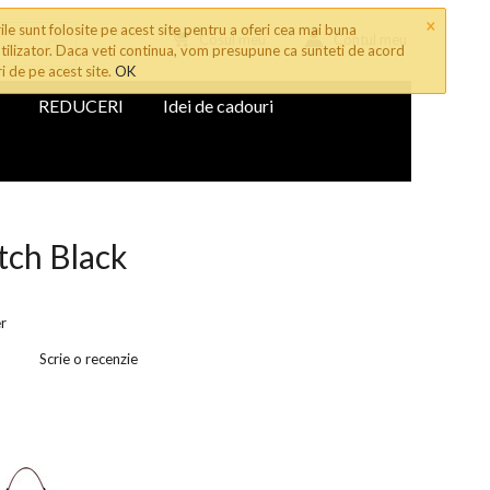
×
le sunt folosite pe acest site pentru a oferi cea mai buna
Cosul meu
Contul meu
tilizator. Daca veti continua, vom presupune ca sunteti de acord
ri de pe acest site.
OK
REDUCERI
Idei de cadouri
utch Black
r
Scrie o recenzie