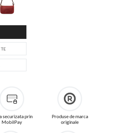
S
ITE
a securizata prin
Produse de marca
MobilPay
originale