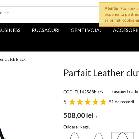
Atentie
Cookie-uri
experienta pentruu
sa primiti cookie-u
BUSINESS
RUCSACURI
GENTI VOIAJ
ACCESORII
er clutch Black
Parfait Leather cl
Tuscany Leathe
COD: TL142568black
5
51 de recenzii
508,00
lei
/
Culoare:
Negru