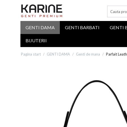
GENTI DAMA
GENTI BARBATI
GENTI 
BIJUTERII
Pagina start
/
GENTI DAMA
/
Genti de mana
/
Parfait Leath