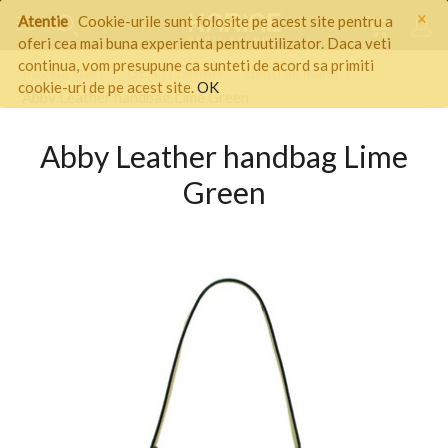
×
Atentie
Cookie-urile sunt folosite pe acest site pentru a
oferi cea mai buna experienta pentruutilizator. Daca veti
continua, vom presupune ca sunteti de acord sa primiti
Pagina start
/
GENTI DAMA
/
Genti de mana
/
cookie-uri de pe acest site.
OK
Abby Leather handbag Lime Green
Abby Leather handbag Lime
Green