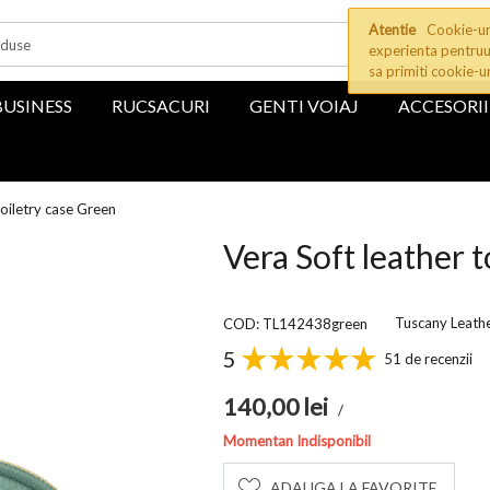
Atentie
Cookie-uri
experienta pentruu
sa primiti cookie-u
BUSINESS
RUCSACURI
GENTI VOIAJ
ACCESORII
toiletry case Green
Vera Soft leather 
Tuscany Leath
COD: TL142438green
5
51 de recenzii
140,00
lei
/
Momentan Indisponibil
ADAUGA LA FAVORITE