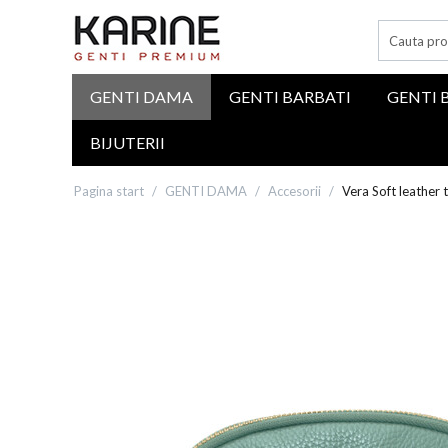
GENTI DAMA
GENTI BARBATI
GENTI 
BIJUTERII
Pagina start
/
GENTI DAMA
/
Accesorii
/
Vera Soft leather 