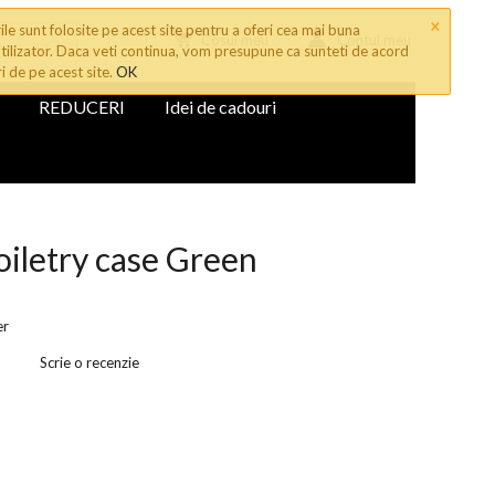
×
le sunt folosite pe acest site pentru a oferi cea mai buna
Cosul meu
Contul meu
tilizator. Daca veti continua, vom presupune ca sunteti de acord
ri de pe acest site.
OK
REDUCERI
Idei de cadouri
toiletry case Green
er
Scrie o recenzie