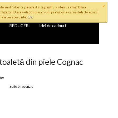
×
le sunt folosite pe acest site pentru a oferi cea mai buna
Cosul meu
Contul meu
tilizator. Daca veti continua, vom presupune ca sunteti de acord
ri de pe acest site.
OK
REDUCERI
Idei de cadouri
 toaletă din piele Cognac
her
Scrie o recenzie