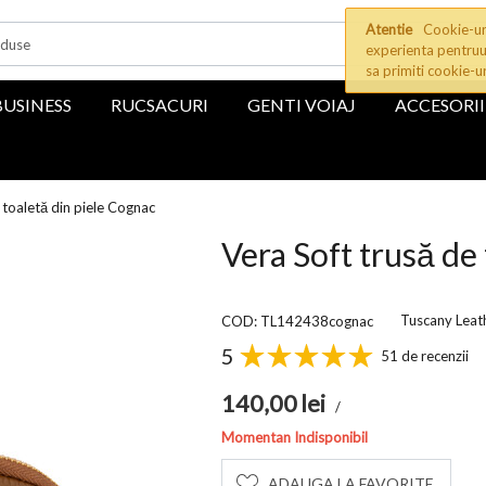
Atentie
Cookie-uri
experienta pentruu
sa primiti cookie-u
BUSINESS
RUCSACURI
GENTI VOIAJ
ACCESORII
 toaletă din piele Cognac
Vera Soft trusă de
Tuscany Leat
COD: TL142438cognac
5
51 de recenzii
140,00
lei
/
Momentan Indisponibil
ADAUGA LA FAVORITE