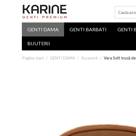
GENTI DAMA
GENTI BARBATI
GENTI 
BIJUTERII
Pagina start
/
GENTI DAMA
/
Accesorii
/
Vera Soft trusă de