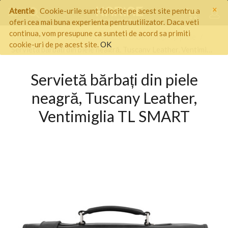
×
Atentie
Cookie-urile sunt folosite pe acest site pentru a
oferi cea mai buna experienta pentruutilizator. Daca veti
continua, vom presupune ca sunteti de acord sa primiti
Pagina start
/
GENTI BUSINESS
/
Genti laptop piele
/
cookie-uri de pe acest site.
OK
Servietă bărbați din piele neagră, Tuscany Leather, Ventimiglia TL SMART
Servietă bărbați din piele
neagră, Tuscany Leather,
Ventimiglia TL SMART