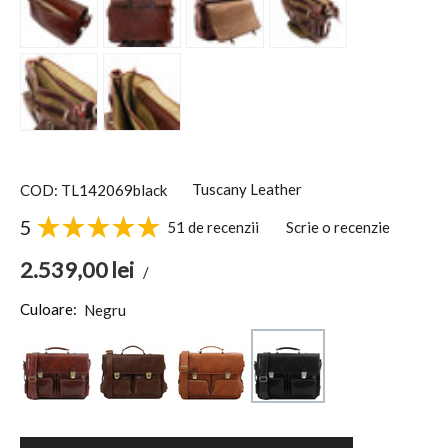
Tuscany Leather
COD: TL142069black
5
51 de recenzii
Scrie o recenzie
2.539,00
lei
/
Culoare:
Negru