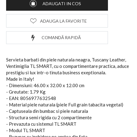
ADAUGATI IN COS
ADAUGA LA FAVORITE
COMANDĂ RAPIDĂ
Servieta barbati din piele naturala neagra, Tuscany Leather,
Ventimiglia TL SMART, cu o compartimentare practica, aduce
prestigiu si lux intr-o tinuta business exeptionala.
Made in Italy!
- Dimensiuni: 46.00 x 32.00 x 12.00 cm
- Greutate: 1.79 Kg
- EAN: 8056977632548
- Material piele naturala (piele Full grain tabacita vegetal)
- Captuseala din bumbac si piele naturala
- Structura semi rigida cu 2 compartimente
- Prevazuta cu sistemul TL SMART
- Modul TL SMART
- Buzunar cu inchidere pe aprtea din fata