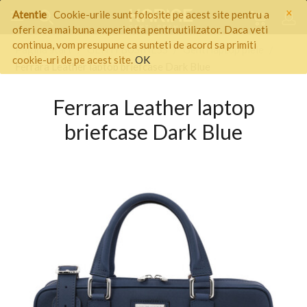
×
Atentie
Cookie-urile sunt folosite pe acest site pentru a
oferi cea mai buna experienta pentruutilizator. Daca veti
continua, vom presupune ca sunteti de acord sa primiti
Pagina start
/
GENTI BUSINESS
/
Genti laptop piele
/
cookie-uri de pe acest site.
OK
Ferrara Leather laptop briefcase Dark Blue
Ferrara Leather laptop
briefcase Dark Blue