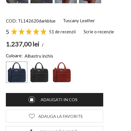
Tuscany Leather
COD: TL142620darkblue
5
51 de recenzii
Scrie o recenzie
1.237,00
lei
/
Culoare:
Albastru inchis
ADAUGATI IN COS
ADAUGA LA FAVORITE