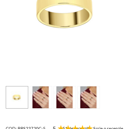
5
51 de recenzii
Scrie o recenzie
COD: BRS23720C-5