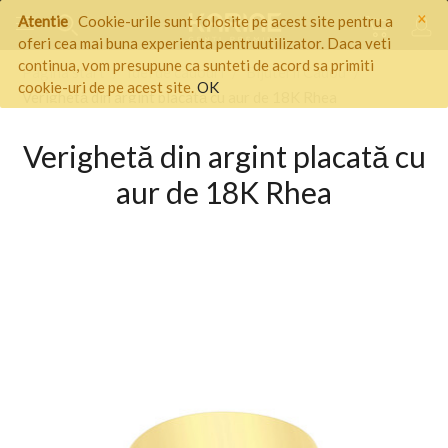
×
Atentie
Cookie-urile sunt folosite pe acest site pentru a
oferi cea mai buna experienta pentruutilizator. Daca veti
continua, vom presupune ca sunteti de acord sa primiti
Pagina start
/
Idei de cadouri
/
Bijuterii Cadou
/
cookie-uri de pe acest site.
OK
Verighetă din argint placată cu aur de 18K Rhea
Verighetă din argint placată cu
aur de 18K Rhea