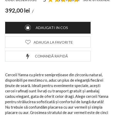
392,00
lei
/
ADAUGATI IN COS
ADAUGA LA FAVORITE
COMANDĂ RAPIDĂ
Cerceii Yanna cu pietre semiprețioase din zirconiu natural,
disponibili pe mestimo.ro, aduc un plus de eleganță fiecărei
ținute de seară. Ideali pentru evenimente speciale, acești
cercei rafinați sunt livrați cu transport gratuit și ambalaj
cadou elegant, gata de oferit celor dragi. Alege cerceii Yanna
pentru strălucirea sofisticată și confortul de lungă durată!
Nu trebuie să confundăm placarea cu aur vermeil și simpla
placare cu aur. Grosimea stratului de aur vermeil este de cinci