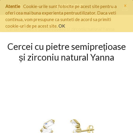
×
Atentie
Cookie-urile sunt folosite pe acest site pentru a
oferi cea mai buna experienta pentruutilizator. Daca veti
continua, vom presupune ca sunteti de acord sa primiti
Pagina start
/
Idei de cadouri
/
Bijuterii Cadou
/
cookie-uri de pe acest site.
OK
Cercei cu pietre semiprețioase și zirconiu natural Yanna
Cercei cu pietre semiprețioase
și zirconiu natural Yanna