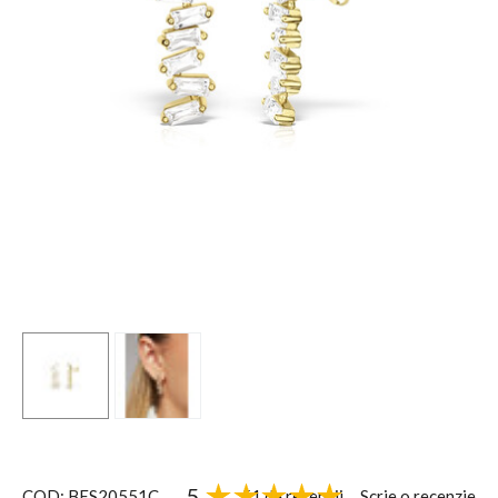
5
51 de recenzii
Scrie o recenzie
COD: BES20551C