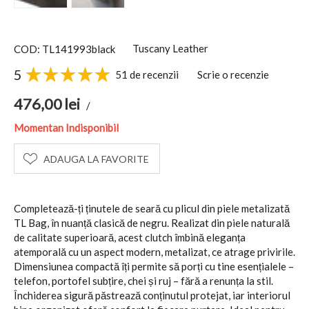
Tuscany Leather
COD: TL141993black
5
51 de recenzii
Scrie o recenzie
476,00
lei
/
Momentan Indisponibil
ADAUGA LA FAVORITE
Completează-ți ținutele de seară cu plicul din piele metalizată
TL Bag, în nuanță clasică de negru. Realizat din piele naturală
de calitate superioară, acest clutch îmbină eleganța
atemporală cu un aspect modern, metalizat, ce atrage privirile.
Dimensiunea compactă îți permite să porți cu tine esențialele –
telefon, portofel subțire, chei și ruj – fără a renunța la stil.
Închiderea sigură păstrează conținutul protejat, iar interiorul