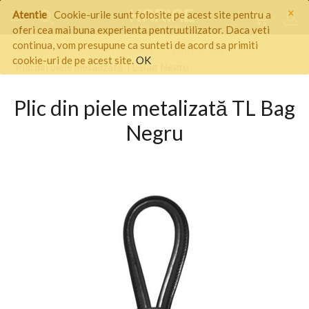
×
Atentie
Cookie-urile sunt folosite pe acest site pentru a
oferi cea mai buna experienta pentruutilizator. Daca veti
continua, vom presupune ca sunteti de acord sa primiti
Pagina start
/
GENTI DAMA
/
Genti de mana
/
cookie-uri de pe acest site.
OK
Plic din piele metalizată TL Bag Negru
Plic din piele metalizată TL Bag
Negru