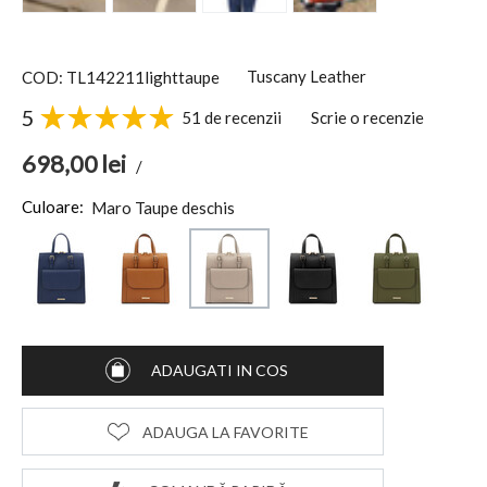
Tuscany Leather
COD: TL142211lighttaupe
5
51 de recenzii
Scrie o recenzie
698,00
lei
/
Culoare:
Maro Taupe deschis
ADAUGATI IN COS
ADAUGA LA FAVORITE