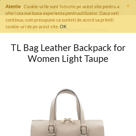
×
Atentie
Cookie-urile sunt folosite pe acest site pentru a
oferi cea mai buna experienta pentruutilizator. Daca veti
continua, vom presupune ca sunteti de acord sa primiti
Pagina start
/
RUCSACURI
/
cookie-uri de pe acest site.
OK
TL Bag Leather Backpack for Women Light Taupe
TL Bag Leather Backpack for
Women Light Taupe