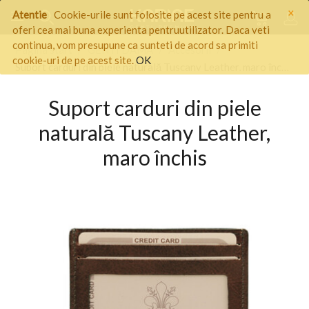
×
Atentie
Cookie-urile sunt folosite pe acest site pentru a
oferi cea mai buna experienta pentruutilizator. Daca veti
continua, vom presupune ca sunteti de acord sa primiti
Pagina start
/
GENTI DAMA
/
Accesorii
/
cookie-uri de pe acest site.
OK
Suport carduri din piele naturală Tuscany Leather, maro închis
Suport carduri din piele
naturală Tuscany Leather,
maro închis