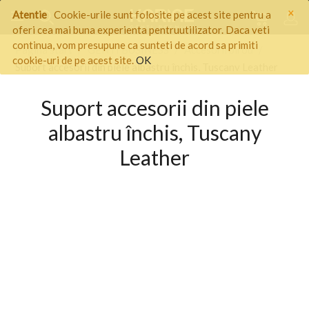
×
Atentie
Cookie-urile sunt folosite pe acest site pentru a
oferi cea mai buna experienta pentruutilizator. Daca veti
continua, vom presupune ca sunteti de acord sa primiti
Pagina start
/
GENTI BUSINESS
/
Accesorii birou
/
cookie-uri de pe acest site.
OK
Suport accesorii din piele albastru închis, Tuscany Leather
Suport accesorii din piele
albastru închis, Tuscany
Leather