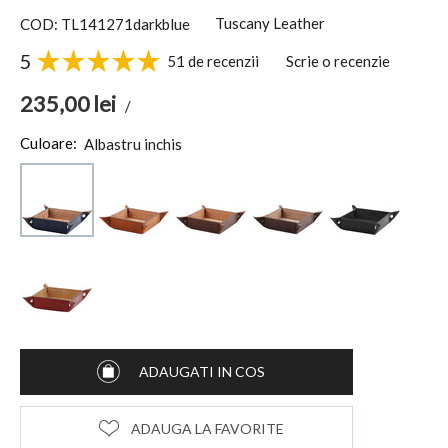
Tuscany Leather
COD: TL141271darkblue
5
51 de recenzii
Scrie o recenzie
235,00
lei
/
Culoare:
Albastru inchis
ADAUGATI IN COS
ADAUGA LA FAVORITE