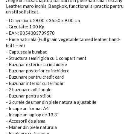
Alege un rucsac laptop barbati din piele naturala Tuscany
Leather, maro inchis, Bangkok, functional si practic pentru
un stil sofisticat.
- Dimensiuni: 28.00 x 36.50 x 9.00 cm
- Greutate: 1.00 Kg
- EAN: 8054383739578
- Piele naturala (Full grain vegetable tanned leather hand-
buffered)
- Captuseala bumbac
- Structura semirigida cu 1 compartiment
- Buzunar exterior cu inchidere
- Buzunar posterior cu inchidere
- Buzunare pentru credit card
- Buzunar interior cu fermoar
- 2 buzunare aditionale
- Buzunar pentru stilou
- 2 curele de umar din piele naturala ajustabile
- Incape un format A4
- Incape un laptop de 13.3''
- Accesorii de alama
- Maner din piele naturala
- Inchidere cu fermoar