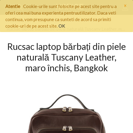
×
Atentie
Cookie-urile sunt folosite pe acest site pentru a
oferi cea mai buna experienta pentruutilizator. Daca veti
continua, vom presupune ca sunteti de acord sa primiti
Pagina start
/
RUCSACURI
/
cookie-uri de pe acest site.
OK
Rucsac laptop bărbați din piele naturală Tuscany Leather, maro închis, Bangkok
Rucsac laptop bărbați din piele
naturală Tuscany Leather,
maro închis, Bangkok