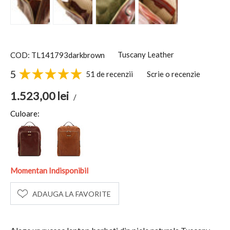
Tuscany Leather
COD: TL141793darkbrown
5
51 de recenzii
Scrie o recenzie
1.523,00
lei
/
Culoare:
Momentan Indisponibil
ADAUGA LA FAVORITE