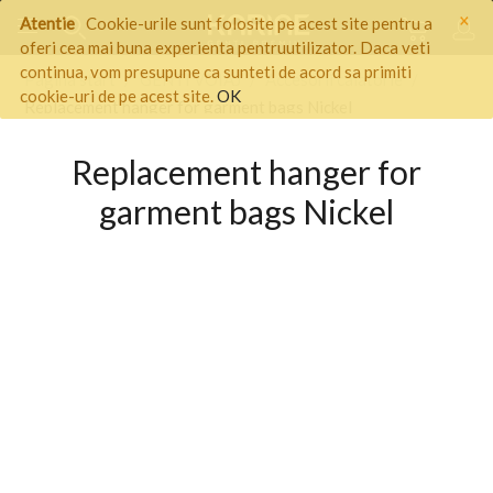
×
Atentie
Cookie-urile sunt folosite pe acest site pentru a
oferi cea mai buna experienta pentruutilizator. Daca veti
continua, vom presupune ca sunteti de acord sa primiti
Pagina start
/
GENTI VOIAJ
/
Accesorii calatorie
/
cookie-uri de pe acest site.
OK
Replacement hanger for garment bags Nickel
Replacement hanger for
garment bags Nickel