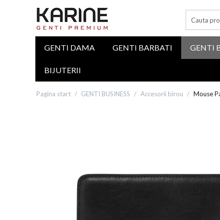
GENTI DAMA
GENTI BARBATI
GENTI 
BIJUTERII
Pagina start
/
GENTI BUSINESS
/
Accesorii birou
/
Mouse Pa