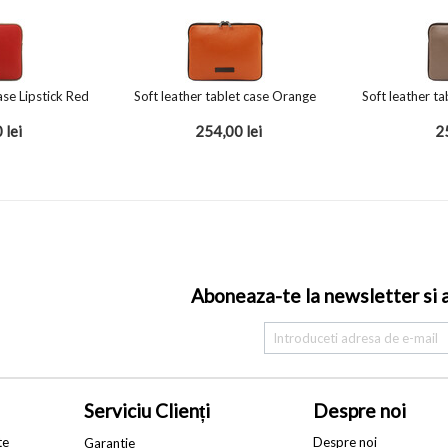
ase Lipstick Red
Soft leather tablet case Orange
Soft leather t
0
lei
254,00
lei
2
Aboneaza-te la newsletter si af
Serviciu Clienți
Despre noi
te
Despre noi
Garantie