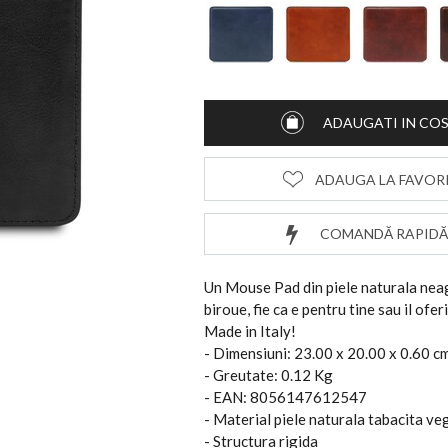
ADAUGATI IN CO
ADAUGA LA FAVOR
COMANDĂ RAPIDĂ
Un Mouse Pad din piele naturala neag
biroue, fie ca e pentru tine sau il ofer
Made in Italy!
- Dimensiuni: 23.00 x 20.00 x 0.60 c
- Greutate: 0.12 Kg
- EAN: 8056147612547
- Material piele naturala tabacita veg
- Structura rigida