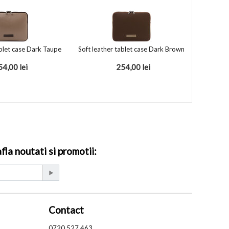
ablet case Dark Taupe
Soft leather tablet case Dark Brown
54,00
lei
254,00
lei
la noutati si promotii:
Contact
0720.527.463