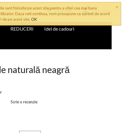
×
le sunt folosite pe acest site pentru a oferi cea mai buna
Cosul meu
Contul meu
tilizator. Daca veti continua, vom presupune ca sunteti de acord
ri de pe acest site.
OK
REDUCERI
Idei de cadouri
le naturală neagră
r
Scrie o recenzie