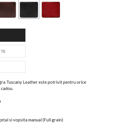
S
ITE
ra Tuscany Leather este potrivit pentru orice
i cadou.
m
etal si vopsita manual (Full grain)