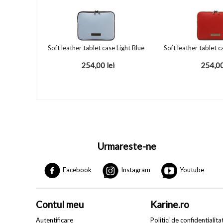
Soft leather tablet case Light Blue
Soft leather tablet c
254,00
lei
254,0
Urmareste-ne
Facebook
Instagram
Youtube
Contul meu
Karine.ro
Autentificare
Politici de confidentialita