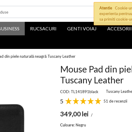
Atentie
Cookie-uri
experienta pentruu
sa primiti cookie-u
BUSINESS
RUCSACURI
GENTI VOIAJ
ACCESORII
d din piele naturală neagră Tuscany Leather
Mouse Pad din pie
Tuscany Leather
Tuscany Leathe
COD: TL141891black
5
51 de recenzii
349,00
lei
/
Culoare:
Negru