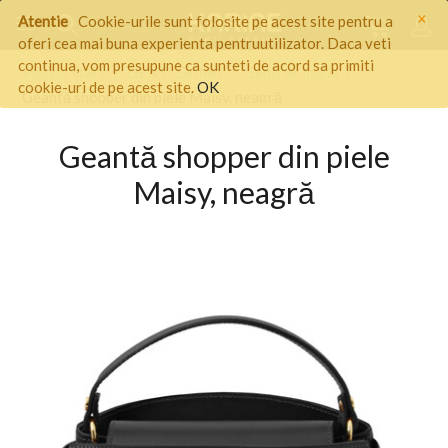
×
Atentie
Cookie-urile sunt folosite pe acest site pentru a
oferi cea mai buna experienta pentruutilizator. Daca veti
continua, vom presupune ca sunteti de acord sa primiti
Pagina start
/
GENTI DAMA
/
Genti de mana
/
cookie-uri de pe acest site.
OK
Geantă shopper din piele Maisy, neagră
Geantă shopper din piele
Maisy, neagră