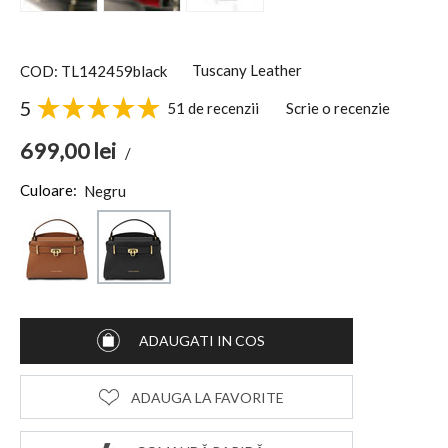
Tuscany Leather
COD: TL142459black
5
51 de recenzii
Scrie o recenzie
699,00
lei
/
Culoare:
Negru
ADAUGATI IN COS
ADAUGA LA FAVORITE