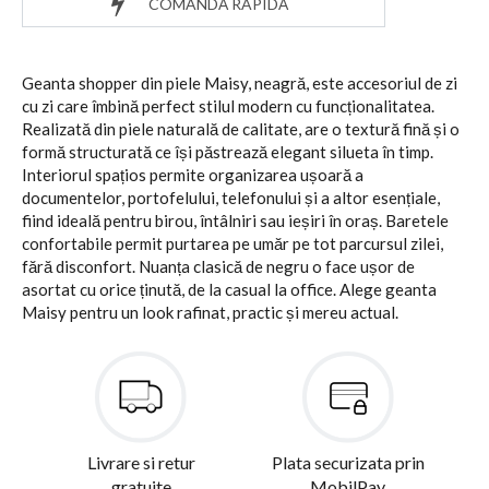
COMANDĂ RAPIDĂ
Geanta shopper din piele Maisy, neagră, este accesoriul de zi
cu zi care îmbină perfect stilul modern cu funcționalitatea.
Realizată din piele naturală de calitate, are o textură fină și o
formă structurată ce își păstrează elegant silueta în timp.
Interiorul spațios permite organizarea ușoară a
documentelor, portofelului, telefonului și a altor esențiale,
fiind ideală pentru birou, întâlniri sau ieșiri în oraș. Baretele
confortabile permit purtarea pe umăr pe tot parcursul zilei,
fără disconfort. Nuanța clasică de negru o face ușor de
asortat cu orice ținută, de la casual la office. Alege geanta
Maisy pentru un look rafinat, practic și mereu actual.
Livrare si retur
Plata securizata prin
gratuite
MobilPay