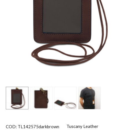
Tuscany Leather
COD: TL142575darkbrown