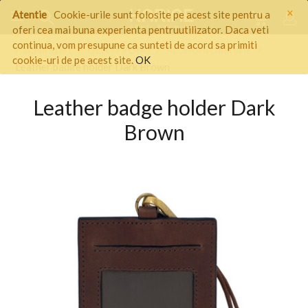
×
Atentie
Cookie-urile sunt folosite pe acest site pentru a
oferi cea mai buna experienta pentruutilizator. Daca veti
continua, vom presupune ca sunteti de acord sa primiti
Pagina start
/
GENTI VOIAJ
/
Accesorii calatorie
/
cookie-uri de pe acest site.
OK
Leather badge holder Dark Brown
Leather badge holder Dark
Brown