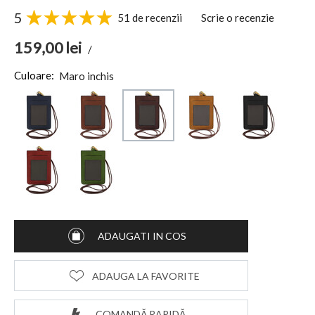
5
51 de recenzii
Scrie o recenzie
159,00
lei
/
Culoare:
Maro inchis
ADAUGATI IN COS
ADAUGA LA FAVORITE
COMANDĂ RAPIDĂ