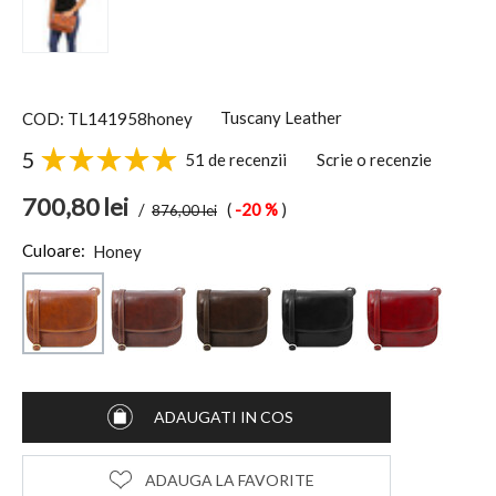
Tuscany Leather
COD: TL141958honey
5
51 de recenzii
Scrie o recenzie
700,80
lei
/
(
-20 %
)
876,00
lei
Culoare:
Honey
ADAUGATI IN COS
ADAUGA LA FAVORITE