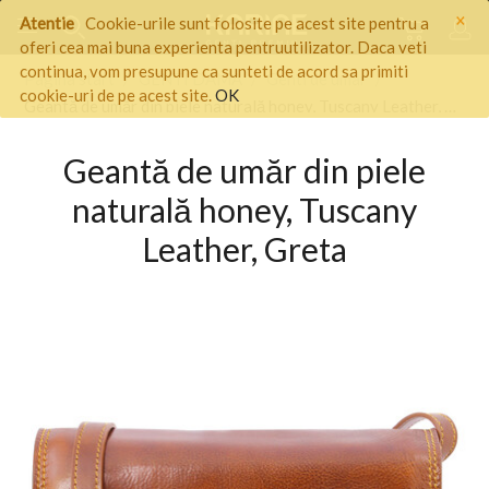
×
Atentie
Cookie-urile sunt folosite pe acest site pentru a
oferi cea mai buna experienta pentruutilizator. Daca veti
continua, vom presupune ca sunteti de acord sa primiti
Pagina start
/
GENTI DAMA
/
Genti de umar
/
cookie-uri de pe acest site.
OK
Geantă de umăr din piele naturală honey, Tuscany Leather, Greta
Geantă de umăr din piele
naturală honey, Tuscany
Leather, Greta