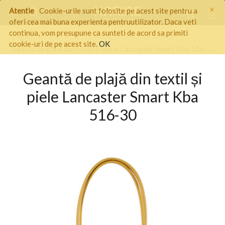
×
Atentie
Cookie-urile sunt folosite pe acest site pentru a
oferi cea mai buna experienta pentruutilizator. Daca veti
continua, vom presupune ca sunteti de acord sa primiti
Pagina start
/
GENTI DAMA
/
Genti de vara
/
cookie-uri de pe acest site.
OK
Geantă de plajă din textil și piele Lancaster Smart Kba 516-30
Geantă de plajă din textil și
piele Lancaster Smart Kba
516-30