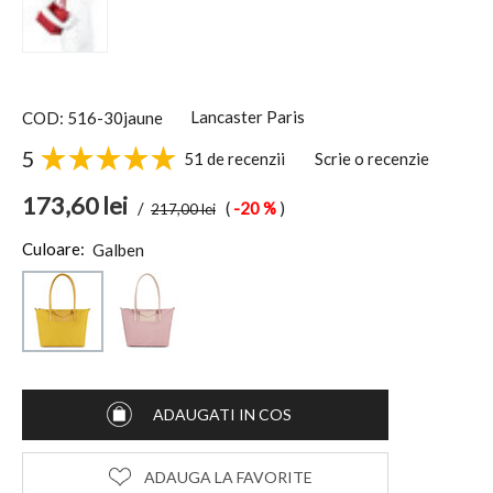
Lancaster Paris
COD: 516-30jaune
5
51 de recenzii
Scrie o recenzie
173,60
lei
/
(
-20 %
)
217,00
lei
Culoare:
Galben
ADAUGATI IN COS
ADAUGA LA FAVORITE