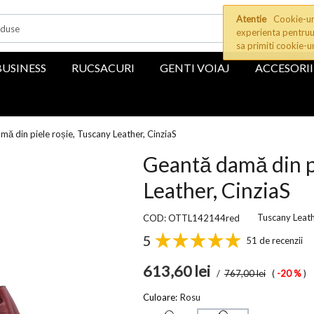
Atentie
Cookie-uri
experienta pentruu
sa primiti cookie-u
BUSINESS
RUCSACURI
GENTI VOIAJ
ACCESORII
ă din piele roșie, Tuscany Leather, CinziaS
Geantă damă din p
Leather, CinziaS
Tuscany Leat
COD: OTTL142144red
5
51 de recenzii
613,60
lei
/
767,00
lei
(
-20 %
)
Culoare:
Rosu