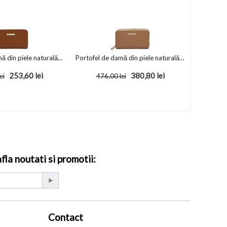
Portofel de damă din piele naturală, culoare coniac, TL Ilizia
Portofel de damă din piele naturală grej, TL Mira
253,60
lei
380,80
lei
ei
476,00
lei
la noutati si promotii:
Contact