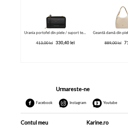
Urania portofel din piele / suport telefon cu bandulieră Negru
330,40
lei
7
413,00
lei
889,00
lei
Urmareste-ne
Facebook
Instagram
Youtube
Contul meu
Karine.ro