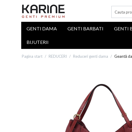
GENTI DAMA
GENTI BARBATI
GENTI 
BIJUTERII
Pagina start
/
REDUCERI
/
Reduceri genti dama
/
Geantă dam