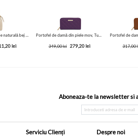
Geantă damă din piele naturală bej TL Amy
Portofel de damă din piele mov, Tuscany Leather, Penelope
11,20
lei
279,20
lei
349,00
lei
317,00
l
Aboneaza-te la newsletter si af
Serviciu Clienți
Despre noi