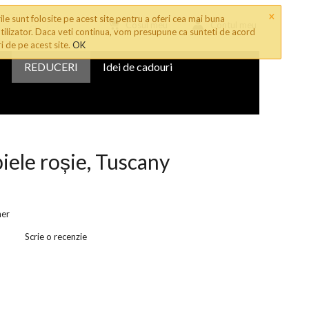
×
le sunt folosite pe acest site pentru a oferi cea mai buna
Cosul meu
Contul meu
tilizator. Daca veti continua, vom presupune ca sunteti de acord
ri de pe acest site.
OK
REDUCERI
Idei de cadouri
iele roșie, Tuscany
her
Scrie o recenzie