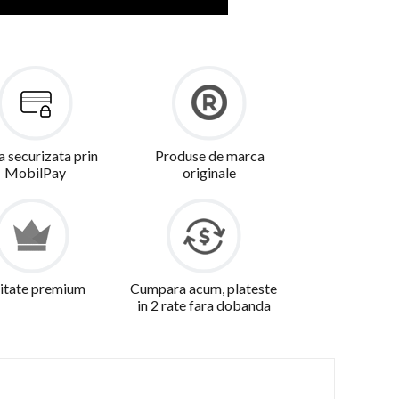
a securizata prin
Produse de marca
MobilPay
originale
itate premium
Cumpara acum, plateste
in 2 rate fara dobanda