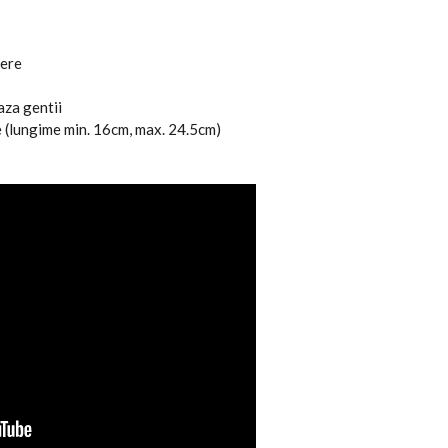
dere
aza gentii
e (lungime min. 16cm, max. 24.5cm)