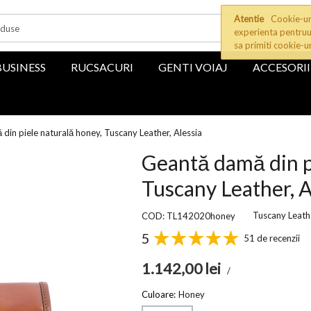
Atentie
Cookie-uri
experienta pentruu
sa primiti cookie-u
BUSINESS
RUCSACURI
GENTI VOIAJ
ACCESORII
din piele naturală honey, Tuscany Leather, Alessia
Geantă damă din p
Tuscany Leather, A
Tuscany Leath
COD: TL142020honey
5
51 de recenzii
1.142,00
lei
/
Culoare:
Honey