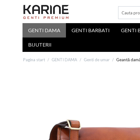
GENTI DAMA
GENTI BARBATI
GENTI 
BIJUTERII
Pagina start
/
GENTI DAMA
/
Genti de umar
/
Geantă damă 