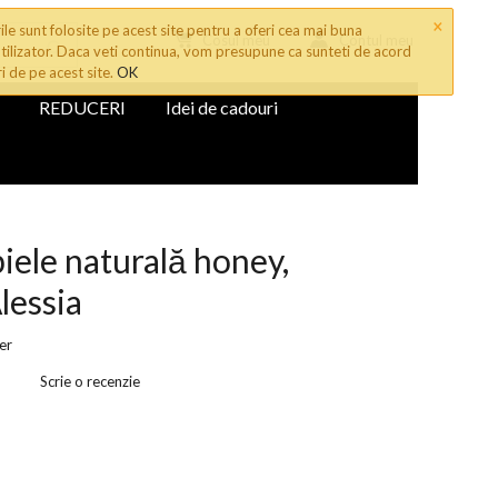
×
le sunt folosite pe acest site pentru a oferi cea mai buna
Cosul meu
Contul meu
tilizator. Daca veti continua, vom presupune ca sunteti de acord
ri de pe acest site.
OK
REDUCERI
Idei de cadouri
iele naturală honey,
lessia
er
Scrie o recenzie