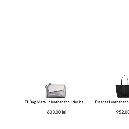
TL Bag Metallic leather shoulder bag Silver
Essenza Leather sho
603,00
lei
952,0