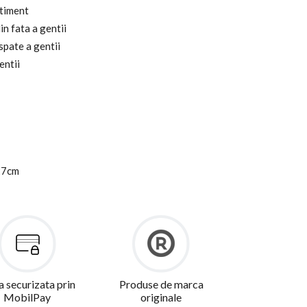
rtiment
n fata a gentii
spate a gentii
entii
27cm
a securizata prin
Produse de marca
MobilPay
originale