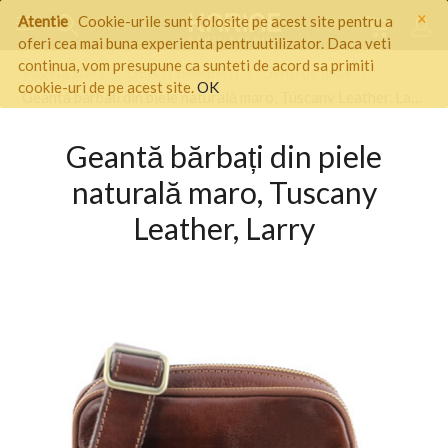
×
Atentie
Cookie-urile sunt folosite pe acest site pentru a
oferi cea mai buna experienta pentruutilizator. Daca veti
continua, vom presupune ca sunteti de acord sa primiti
Pagina start
/
GENTI BARBATI
/
Genti de umar
/
cookie-uri de pe acest site.
OK
Geantă bărbați din piele naturală maro, Tuscany Leather, Larry
Geantă bărbați din piele
naturală maro, Tuscany
Leather, Larry