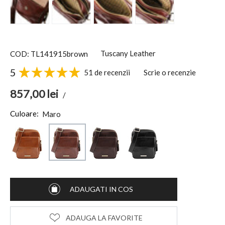
Tuscany Leather
COD: TL141915brown
5
51 de recenzii
Scrie o recenzie
857,00
lei
/
Culoare:
Maro
ADAUGATI IN COS
ADAUGA LA FAVORITE