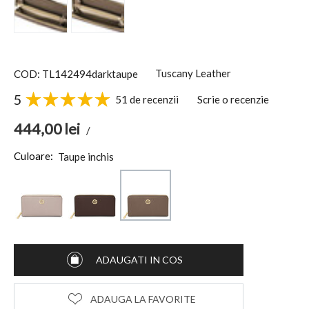
Tuscany Leather
COD: TL142494darktaupe
5
51 de recenzii
Scrie o recenzie
444,00
lei
/
Culoare:
Taupe inchis
ADAUGATI IN COS
ADAUGA LA FAVORITE