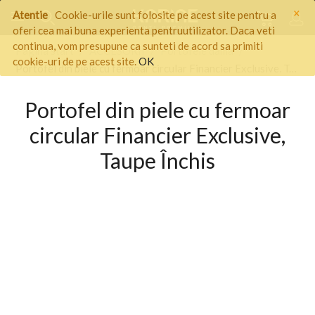
×
Atentie
Cookie-urile sunt folosite pe acest site pentru a
oferi cea mai buna experienta pentruutilizator. Daca veti
continua, vom presupune ca sunteti de acord sa primiti
Pagina start
/
ACCESORII
/
Portofele dama
/
cookie-uri de pe acest site.
OK
Portofel din piele cu fermoar circular Financier Exclusive, Taupe Închis
Portofel din piele cu fermoar
circular Financier Exclusive,
Taupe Închis