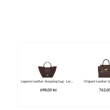
Legame Leather shopping bag - Large size Chocolate
Origami Leather t
698,00
lei
762,0