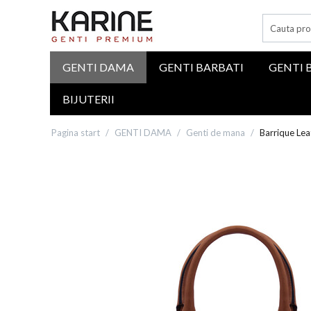
GENTI DAMA
GENTI BARBATI
GENTI 
BIJUTERII
Pagina start
/
GENTI DAMA
/
Genti de mana
/
Barrique Lea