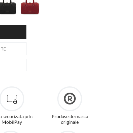
S
ITE
a securizata prin
Produse de marca
MobilPay
originale