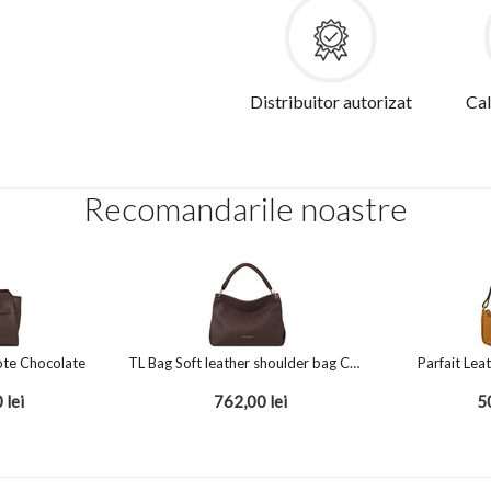
Distribuitor autorizat
Cal
Recomandarile noastre
ote Chocolate
TL Bag Soft leather shoulder bag Chocolate
Parfait Lea
0
lei
762,00
lei
5