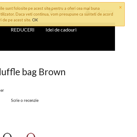
×
le sunt folosite pe acest site pentru a oferi cea mai buna
Cosul meu
Contul meu
tilizator. Daca veti continua, vom presupune ca sunteti de acord
ri de pe acest site.
OK
REDUCERI
Idei de cadouri
duffle bag Brown
her
Scrie o recenzie