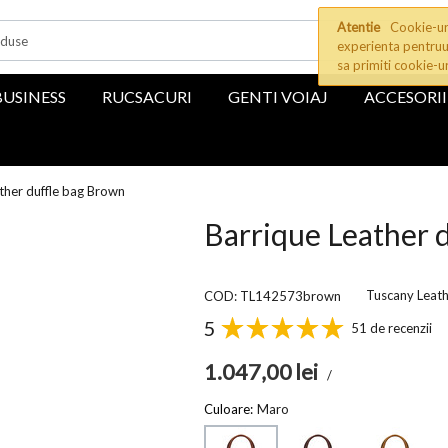
Atentie
Cookie-uri
experienta pentruu
sa primiti cookie-u
BUSINESS
RUCSACURI
GENTI VOIAJ
ACCESORII
ther duffle bag Brown
Barrique Leather 
Tuscany Leat
COD: TL142573brown
5
51 de recenzii
1.047,00
lei
/
Culoare:
Maro