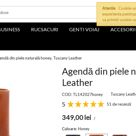
Atentie
Cookie-uri
experienta pentruu
sa primiti cookie-u
BUSINESS
RUCSACURI
GENTI VOIAJ
ACCESORII
endă din piele naturală honey, Tuscany Leather
Agendă din piele 
Leather
Tuscany Leath
COD: TL142027honey
5
51 de recenzii
349,00
lei
/
Culoare:
Honey