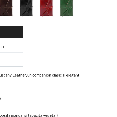
S
ITE
uscany Leather, un companion clasic si elegant
m
 vopsita manual si tabacita vegetal)