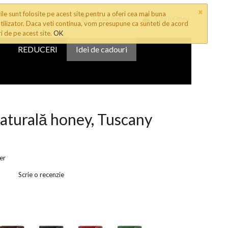
×
le sunt folosite pe acest site pentru a oferi cea mai buna
Cosul meu
Contul meu
tilizator. Daca veti continua, vom presupune ca sunteti de acord
ri de pe acest site.
OK
REDUCERI
Idei de cadouri
naturală honey, Tuscany
er
Scrie o recenzie