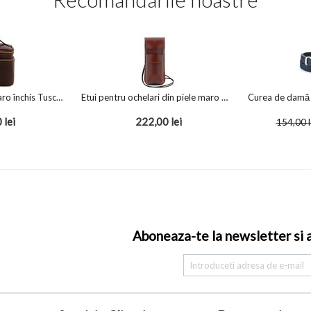
Geantă cosmetice maro închis Tuscany Leather, Eliot
Etui pentru ochelari din piele maro Tuscany Leather
0
lei
222,00
lei
154,00
l
Aboneaza-te la newsletter si af