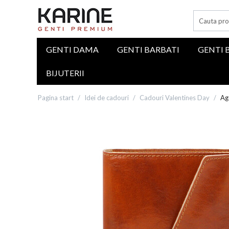
GENTI DAMA
GENTI BARBATI
GENTI 
BIJUTERII
Pagina start
/
Idei de cadouri
/
Cadouri Valentines Day
/
Ag