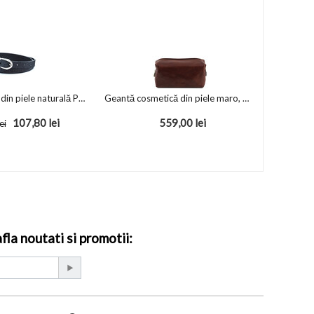
Curea de damă din piele naturală Parma
Geantă cosmetică din piele maro, mărime mică, Tuscany Leather,...
107,80
lei
559,00
lei
ei
la noutati si promotii: