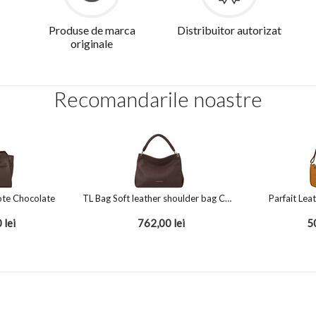
Produse de marca
Distribuitor autorizat
originale
Recomandarile noastre
ote Chocolate
TL Bag Soft leather shoulder bag Chocolate
Parfait Lea
0
lei
762,00
lei
5