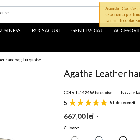
Atentie
Cookie-uri
experienta pentruu
sa primiti cookie-u
BUSINESS
RUCSACURI
GENTI VOIAJ
ACCESORII
her handbag Turquoise
Agatha Leather h
Tuscany Le
COD: TL142456turquoise
5
51 de recenzii
667,00
lei
/
Culoare: