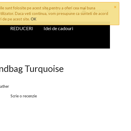
×
le sunt folosite pe acest site pentru a oferi cea mai buna
Cosul meu
Contul meu
tilizator. Daca veti continua, vom presupune ca sunteti de acord
ri de pe acest site.
OK
REDUCERI
Idei de cadouri
andbag Turquoise
ather
Scrie o recenzie