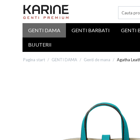
GENTI DAMA
GENTI BARBATI
GENTI 
BIJUTERII
Pagina start
/
GENTI DAMA
/
Genti de mana
/
Agatha Leat