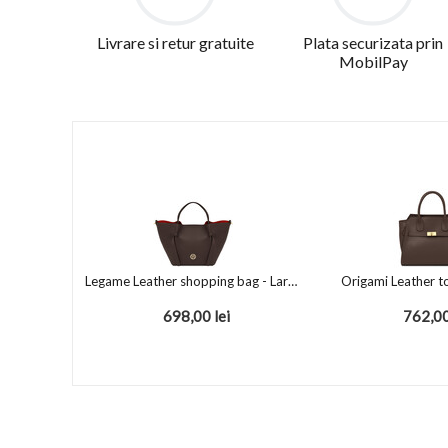
Livrare si retur gratuite
Plata securizata prin
MobilPay
Legame Leather shopping bag - Large size Chocolate
Origami Leather t
698,00
lei
762,0