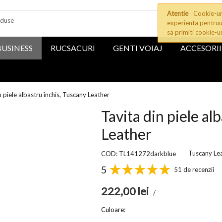
Atentie
Cookie-uri
experienta pentruu
sa primiti cookie-u
BUSINESS
RUCSACURI
GENTI VOIAJ
ACCESORII
n piele albastru închis, Tuscany Leather
Tavita din piele al
Leather
Tuscany Le
COD: TL141272darkblue
5
51 de recenzii
222,00
lei
/
Culoare: