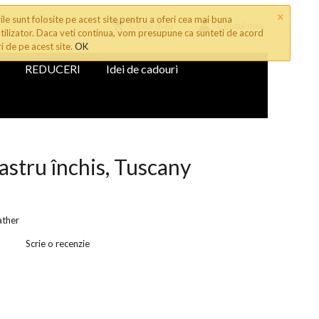
×
le sunt folosite pe acest site pentru a oferi cea mai buna
Cosul meu
Contul meu
tilizator. Daca veti continua, vom presupune ca sunteti de acord
ri de pe acest site.
OK
REDUCERI
Idei de cadouri
bastru închis, Tuscany
ather
Scrie o recenzie