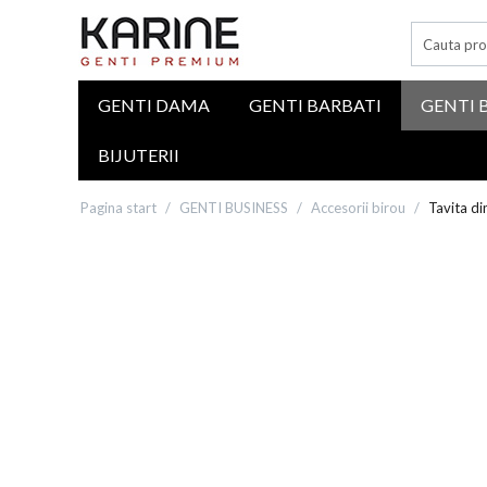
GENTI DAMA
GENTI BARBATI
GENTI 
BIJUTERII
Pagina start
/
GENTI BUSINESS
/
Accesorii birou
/
Tavita di