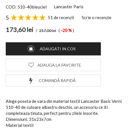
Lancaster Paris
COD: 510-40bleuciel
5
51 de recenzii
Scrie o recenzie
173,60
lei
/
(
-20 %
)
217,00
lei
ADAUGATI IN COS
ADAUGA LA FAVORITE
COMANDĂ RAPIDĂ
Alege poseta de vara din material textil Lancaster Basic Verni
510-40 de culoare albastru deschis, un accesoriu ce iti
completeaza tinuta, perfect pentru zilele insorite.
Dimensiuni: 31x23x7cm
Material textil