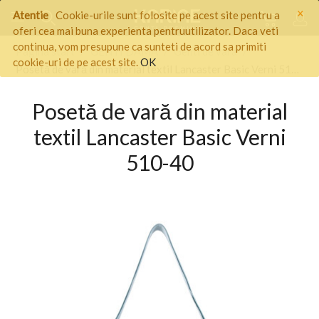
×
Atentie
Cookie-urile sunt folosite pe acest site pentru a
oferi cea mai buna experienta pentruutilizator. Daca veti
continua, vom presupune ca sunteti de acord sa primiti
Pagina start
/
GENTI DAMA
/
Genti de vara
/
cookie-uri de pe acest site.
OK
Posetă de vară din material textil Lancaster Basic Verni 510-40
Posetă de vară din material
textil Lancaster Basic Verni
510-40