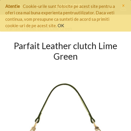
×
Atentie
Cookie-urile sunt folosite pe acest site pentru a
oferi cea mai buna experienta pentruutilizator. Daca veti
continua, vom presupune ca sunteti de acord sa primiti
Pagina start
/
GENTI DAMA
/
Genti de mana
/
cookie-uri de pe acest site.
OK
Parfait Leather clutch Lime Green
Parfait Leather clutch Lime
Green