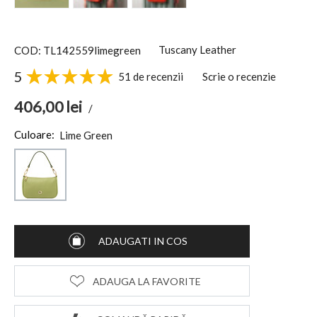
Tuscany Leather
COD: TL142559limegreen
5
51 de recenzii
Scrie o recenzie
406,00
lei
/
Culoare:
Lime Green
ADAUGATI IN COS
ADAUGA LA FAVORITE