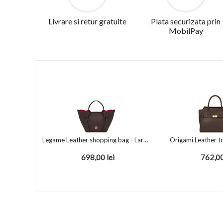
Livrare si retur gratuite
Plata securizata prin
MobilPay
Legame Leather shopping bag - Large size Chocolate
Origami Leather t
698,00
lei
762,0