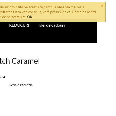
×
le sunt folosite pe acest site pentru a oferi cea mai buna
Cosul meu
Contul meu
tilizator. Daca veti continua, vom presupune ca sunteti de acord
ri de pe acest site.
OK
REDUCERI
Idei de cadouri
utch Caramel
ther
Scrie o recenzie