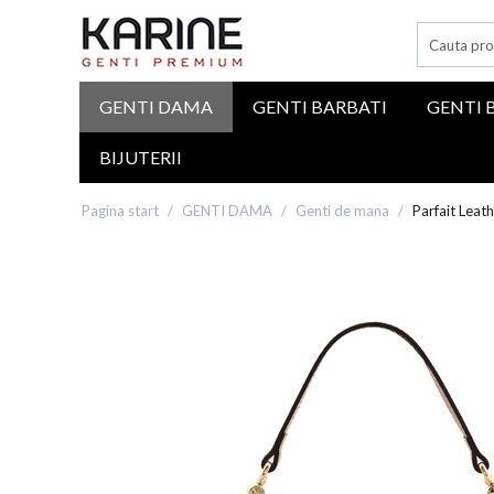
GENTI DAMA
GENTI BARBATI
GENTI 
BIJUTERII
Pagina start
/
GENTI DAMA
/
Genti de mana
/
Parfait Leat