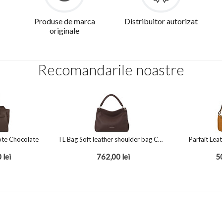
Produse de marca
Distribuitor autorizat
originale
Recomandarile noastre
ote Chocolate
TL Bag Soft leather shoulder bag Chocolate
Parfait Lea
0
lei
762,00
lei
5