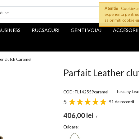
Atentie
Cookie-uri
experienta pentruu
sa primiti cookie-u
BUSINESS
RUCSACURI
GENTI VOIAJ
ACCESORII
her clutch Caramel
Parfait Leather cl
Tuscany Lea
COD: TL142559caramel
5
51 de recenzii
406,00
lei
/
Culoare: